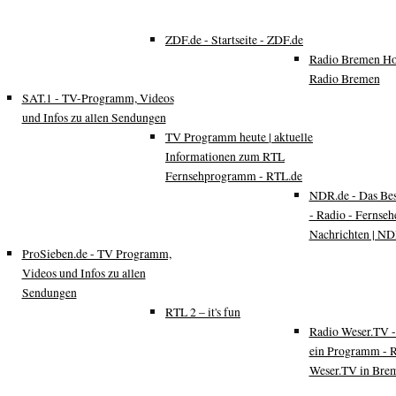
ZDF.de - Startseite - ZDF.de
Radio Bremen Ho
Radio Bremen
SAT.1 - TV-Programm, Videos
und Infos zu allen Sendungen
TV Programm heute | aktuelle
Informationen zum RTL
Fernsehprogramm - RTL.de
NDR.de - Das Be
- Radio - Fernseh
Nachrichten | N
ProSieben.de - TV Programm,
Videos und Infos zu allen
Sendungen
RTL 2 – it's fun
Radio Weser.TV -
ein Programm - 
Weser.TV in Bre